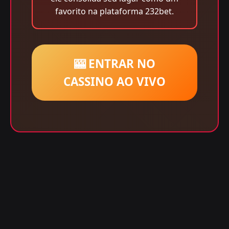
favorito na plataforma 232bet.
🎰 ENTRAR NO
CASSINO AO VIVO