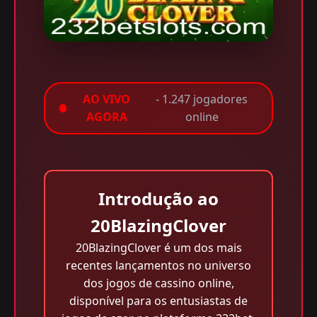
AO VIVO
- 1.247 jogadores
AGORA
online
Introdução ao
20BlazingClover
20BlazingClover é um dos mais
recentes lançamentos no universo
dos jogos de cassino online,
disponível para os entusiastas de