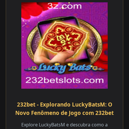
232bet - Explorando LuckyBatsM: O
Novo Fenômeno de Jogo com 232bet
Explore LuckyBatsM e descubra como a