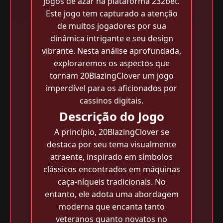
jogos de azar na plataforma 232bet.
Este jogo tem capturado a atenção
de muitos jogadores por sua
dinâmica intrigante e seu design
vibrante. Nesta análise aprofundada,
exploraremos os aspectos que
tornam 20BlazingClover um jogo
imperdível para os aficionados por
cassinos digitais.
Descrição do Jogo
A princípio, 20BlazingClover se
destaca por seu tema visualmente
atraente, inspirado em símbolos
clássicos encontrados em máquinas
caça-níqueis tradicionais. No
entanto, ele adota uma abordagem
moderna que encanta tanto
veteranos quanto novatos no