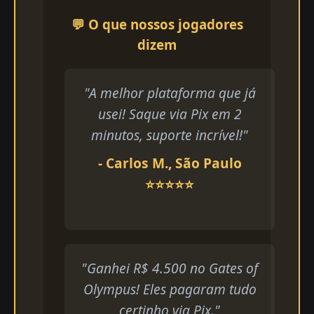
💬 O que nossos jogadores
dizem
"A melhor plataforma que já
usei! Saque via Pix em 2
minutos, suporte incrível!"
- Carlos M., São Paulo
⭐⭐⭐⭐⭐
"Ganhei R$ 4.500 no Gates of
Olympus! Eles pagaram tudo
certinho via Pix."