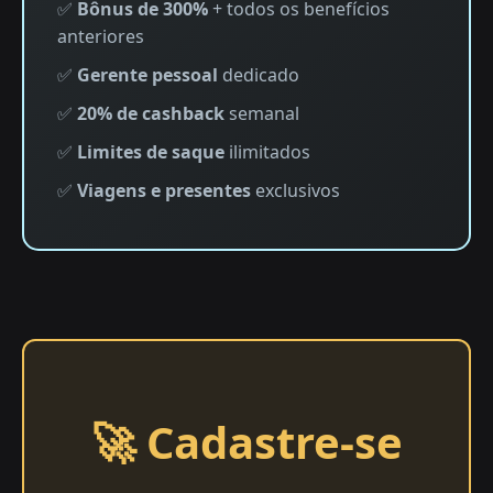
✅
Bônus de 300%
+ todos os benefícios
anteriores
✅
Gerente pessoal
dedicado
✅
20% de cashback
semanal
✅
Limites de saque
ilimitados
✅
Viagens e presentes
exclusivos
🚀 Cadastre-se