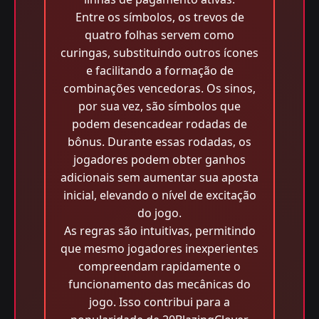
Entre os símbolos, os trevos de
quatro folhas servem como
curingas, substituindo outros ícones
e facilitando a formação de
combinações vencedoras. Os sinos,
por sua vez, são símbolos que
podem desencadear rodadas de
bônus. Durante essas rodadas, os
jogadores podem obter ganhos
adicionais sem aumentar sua aposta
inicial, elevando o nível de excitação
do jogo.
As regras são intuitivas, permitindo
que mesmo jogadores inexperientes
compreendam rapidamente o
funcionamento das mecânicas do
jogo. Isso contribui para a