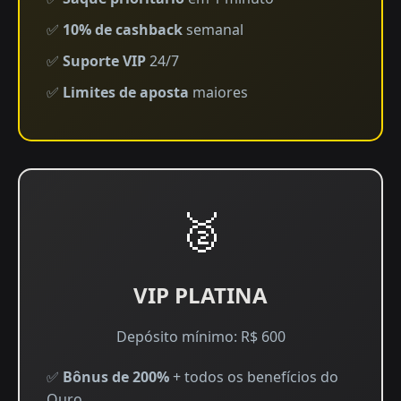
✅
10% de cashback
semanal
✅
Suporte VIP
24/7
✅
Limites de aposta
maiores
🥈
VIP PLATINA
Depósito mínimo: R$ 600
✅
Bônus de 200%
+ todos os benefícios do
Ouro