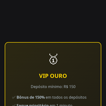
🥇
VIP OURO
Depósito mínimo: R$ 150
✅
Bônus de 150%
em todos os depósitos
✅
Saque prioritário
em 1 minuto