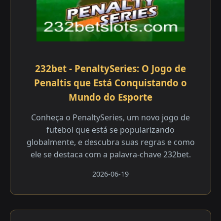
232bet - PenaltySeries: O Jogo de
Penaltis que Está Conquistando o
Mundo do Esporte
Conheça o PenaltySeries, um novo jogo de
futebol que está se popularizando
globalmente, e descubra suas regras e como
ele se destaca com a palavra-chave 232bet.
2026-06-19