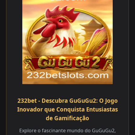
232bet - Descubra GuGuGu2: O Jogo
Inovador que Conquista Entusiastas
de Gamificação
Explore o fascinante mundo do GuGuGu2,