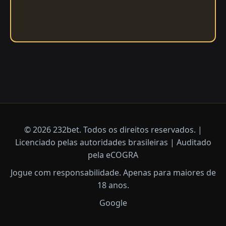
© 2026 232bet. Todos os direitos reservados. |
Licenciado pelas autoridades brasileiras | Auditado
pela eCOGRA
Jogue com responsabilidade. Apenas para maiores de
18 anos.
Google