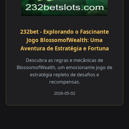
232bet - Explorando o Fascinante
Jogo BlossomofWealth: Uma
Aventura de Estratégia e Fortuna
Descubra as regras e mecânicas de
BlossomofWealth, um emocionante jogo de
estratégia repleto de desafios e
recompensas.
2026-05-02