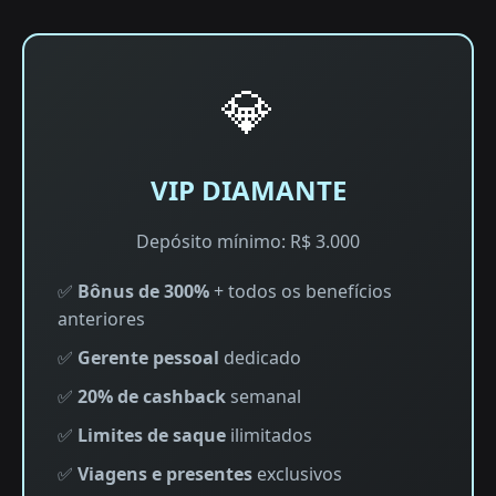
💎
VIP DIAMANTE
Depósito mínimo: R$ 3.000
✅
Bônus de 300%
+ todos os benefícios
anteriores
✅
Gerente pessoal
dedicado
✅
20% de cashback
semanal
✅
Limites de saque
ilimitados
✅
Viagens e presentes
exclusivos