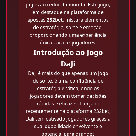
jogos ao redor do mundo. Este jogo,
em destaque na plataforma de
apostas
232bet
, mistura elementos
de estratégia, sorte e emoção,
proporcionando uma experiência
única para os jogadores.
Introdução ao Jogo
DaJi
DaJi é mais do que apenas um jogo
de sorte; é uma confluência de
estratégia e tática, onde os
jogadores devem tomar decisões
rápidas e eficazes. Lançado
recentemente na plataforma 232bet,
DaJi tem cativado jogadores graças à
sua jogabilidade envolvente e
potencial para grandes