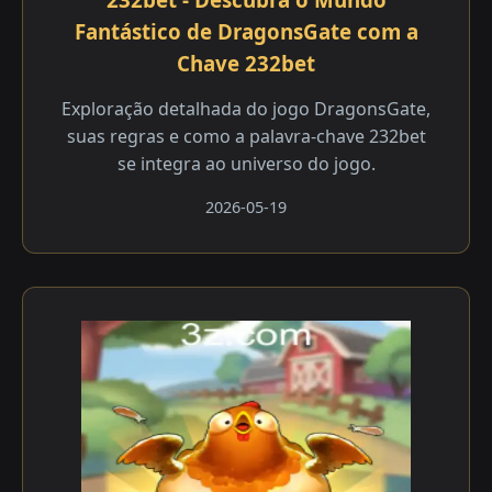
Fantástico de DragonsGate com a
Chave 232bet
Exploração detalhada do jogo DragonsGate,
suas regras e como a palavra-chave 232bet
se integra ao universo do jogo.
2026-05-19