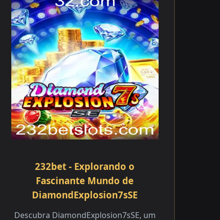
232bet - Explorando o
Fascinante Mundo de
DiamondExplosion7sSE
Descubra DiamondExplosion7sSE, um