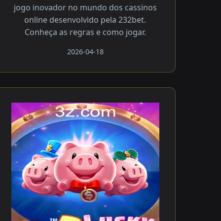
jogo inovador no mundo dos cassinos
online desenvolvido pela 232bet.
Conheça as regras e como jogar.
2026-04-18