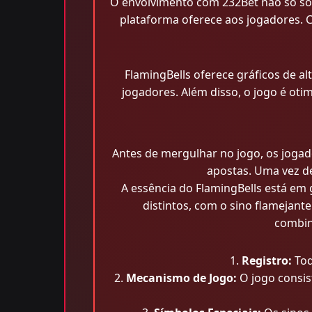
O envolvimento com 232Bet não só sol
plataforma oferece aos jogadores. 
FlamingBells oferece gráficos de a
jogadores. Além disso, o jogo é oti
Antes de mergulhar no jogo, os joga
apostas. Uma vez de
A essência do FlamingBells está em
distintos, com o sino flamejant
combin
1.
Registro:
Tod
2.
Mecanismo de Jogo:
O jogo consis