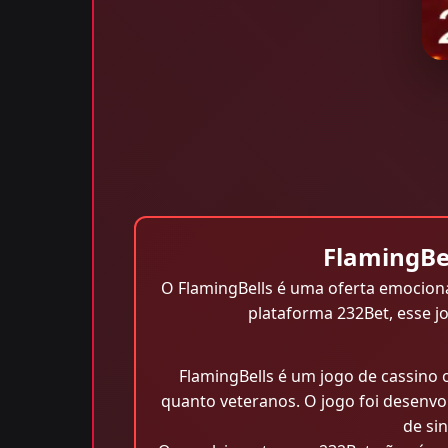
FlamingBe
O FlamingBells é uma oferta emocion
plataforma 232Bet, esse j
FlamingBells é um jogo de cassino 
quanto veteranos. O jogo foi desenvo
de sin