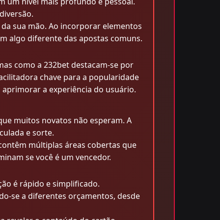
em um nível mais profundo e pessoal.
diversão.
a da sua mão. Ao incorporar elementos
cam algo diferente das apostas comuns.
rmas como a 232bet destacam-se por
acilitadora chave para a popularidade
aprimorar a experiência do usuário.
 que muitos novatos não esperam. A
culada e sorte.
 contêm múltiplas áreas cobertas que
rminam se você é um vencedor.
ão é rápido e simplificado.
ndo-se a diferentes orçamentos, desde