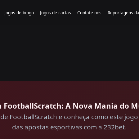
Jogos de bingo
Jogos de cartas
Contate-nos
Reportagens da
a FootballScratch: A Nova Mania do 
e FootballScratch e conheça como este jogo 
das apostas esportivas com a 232bet.