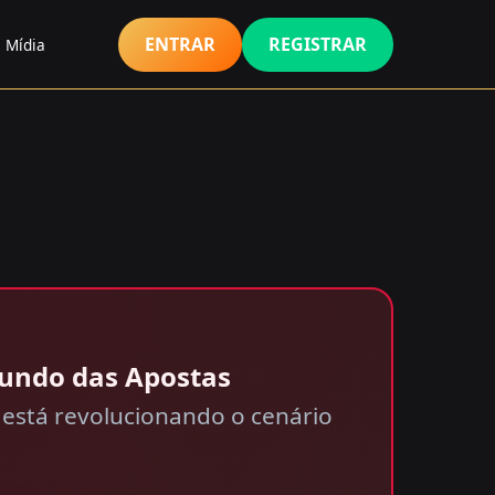
ENTRAR
REGISTRAR
 Mídia
Mundo das Apostas
está revolucionando o cenário