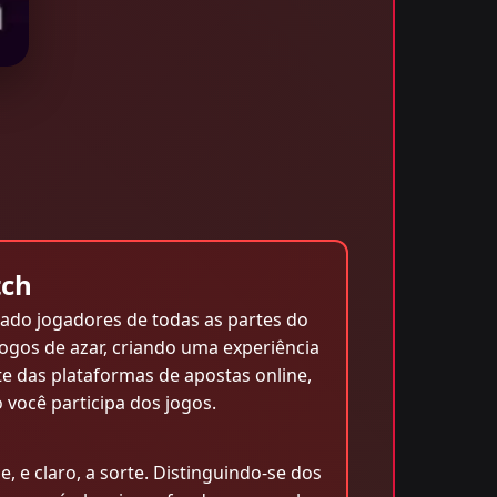
tch
ado jogadores de todas as partes do
ogos de azar, criando uma experiência
te das plataformas de apostas online,
você participa dos jogos.
, e claro, a sorte. Distinguindo-se dos