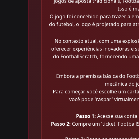
jogos de aposta tradicionais, Footb
Isso é m
O jogo foi concebido para trazer a e
do futebol, o jogo é projetado para a
No contexto atual, com uma explosã
oferecer experiências inovadoras e s
do FootballScratch, fornecendo uma
Embora a premissa básica do Footb
mecânica do jo
Para começar, você escolhe um cartã
você pode 'raspar' virtualme
Passo 1:
Acesse sua conta 
Passo 2:
Compre um 'ticket' FootballS