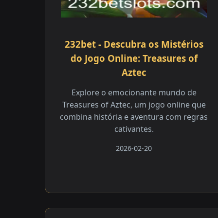
232bet - Descubra os Mistérios
do Jogo Online: Treasures of
Aztec
Explore o emocionante mundo de
Treasures of Aztec, um jogo online que
combina história e aventura com regras
cativantes.
2026-02-20