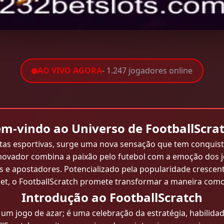
AO VIVO AGORA
- 1.247 jogadores online
m-vindo ao Universo de FootballScra
tas esportivas, surge uma nova sensação que tem conquist
inovador combina a paixão pelo futebol com a emoção dos j
s e apostadores. Potencializado pela popularidade crescen
t, o FootballScratch promete transformar a maneira como 
Introdução ao FootballScratch
m jogo de azar; é uma celebração da estratégia, habilidade