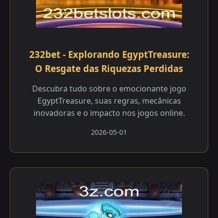
232bet - Explorando EgyptTreasure:
O Resgate das Riquezas Perdidas
Descubra tudo sobre o emocionante jogo
EgyptTreasure, suas regras, mecânicas
inovadoras e o impacto nos jogos online.
2026-05-01