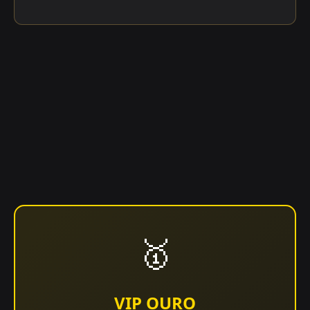
🥇
VIP OURO