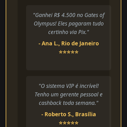
"Ganhei R$ 4.500 no Gates of
Olympus! Eles pagaram tudo
certinho via Pix."
- Ana L., Rio de Janeiro
⭐⭐⭐⭐⭐
"O sistema VIP é incrível!
Tenho um gerente pessoal e
cashback toda semana."
- Roberto S., Brasília
⭐⭐⭐⭐⭐