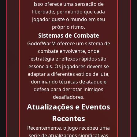
Isso oferece uma sensação de
liberdade, permitindo que cada
jogador guste o mundo em seu
próprio ritmo.
Sistemas de Combate
GodofWarM oferece um sistema de
combate envolvente, onde
estratégia e reflexos rápidos são
essenciais. Os jogadores devem se
adaptar a diferentes estilos de luta,
dominando técnicas de ataque e
defesa para derrotar inimigos
desafiadores.
Atualizações e Eventos
Recentes
Recentemente, o jogo recebeu uma
série de atualizações significativas