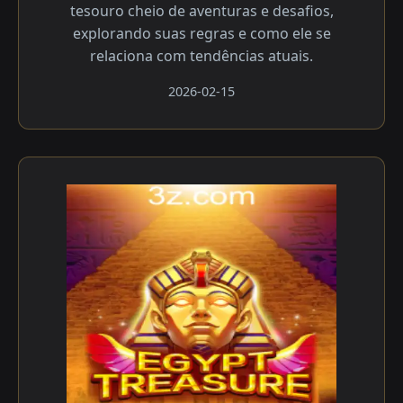
tesouro cheio de aventuras e desafios,
explorando suas regras e como ele se
relaciona com tendências atuais.
2026-02-15