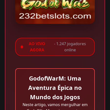
AO VIVO
- 1.247 jogadores
AGORA
online
GodofWarM: Uma
Aventura Épica no
Mundo dos Jogos
Neste artigo, vamos mergulhar em