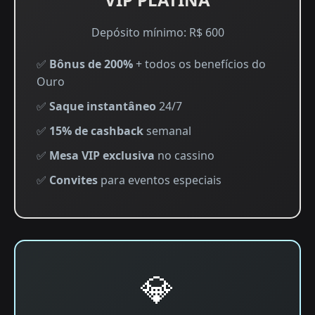
Depósito mínimo: R$ 600
✅
Bônus de 200%
+ todos os benefícios do
Ouro
✅
Saque instantâneo
24/7
✅
15% de cashback
semanal
✅
Mesa VIP exclusiva
no cassino
✅
Convites
para eventos especiais
💎