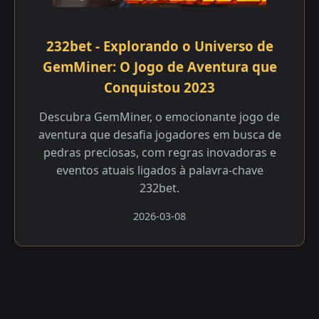
232bet - Explorando o Universo de
GemMiner: O Jogo de Aventura que
Conquistou 2023
Descubra GemMiner, o emocionante jogo de
aventura que desafia jogadores em busca de
pedras preciosas, com regras inovadoras e
eventos atuais ligados à palavra-chave
232bet.
2026-03-08