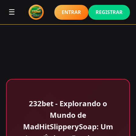
☰
ENTRAR
REGISTRAR
232bet - Explorando o
Mundo de
MadHitSlipperySoap: Um