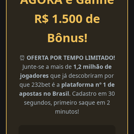
R$ 1.500 de
Bônus!
⏰
OFERTA POR TEMPO LIMITADO!
Junte-se a mais de
1,2 milhão de
jogadores
que já descobriram por
que 232bet é a
plataforma nº 1 de
apostas no Brasil
. Cadastro em 30
segundos, primeiro saque em 2
minutos!