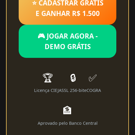
⭐ CADASTRAR GRÁTIS
E GANHAR R$ 1.500
🎮 JOGAR AGORA -
DEMO GRÁTIS
🏆
🔒
✅
Licença CIEJA
SSL 256-bit
eCOGRA
🏦
Aprovado pelo Banco Central