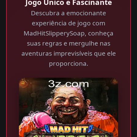
Jogo Único e Fascinante
Descubra a emocionante
experiência de jogo com
MadHitSlipperySoap, conheça
suas regras e mergulhe nas
aventuras imprevisíveis que ele
proporciona.