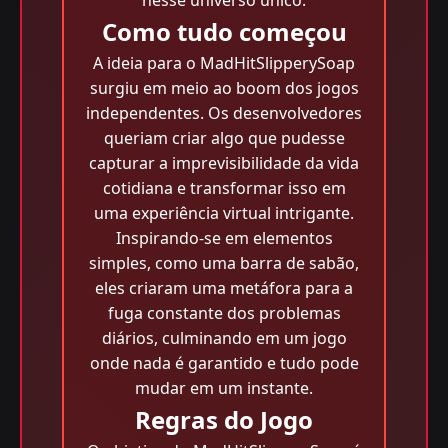
nesse universo único.
Como tudo começou
A ideia para o MadHitSlipperySoap
surgiu em meio ao boom dos jogos
independentes. Os desenvolvedores
queriam criar algo que pudesse
capturar a imprevisibilidade da vida
cotidiana e transformar isso em
uma experiência virtual intrigante.
Inspirando-se em elementos
simples, como uma barra de sabão,
eles criaram uma metáfora para a
fuga constante dos problemas
diários, culminando em um jogo
onde nada é garantido e tudo pode
mudar em um instante.
Regras do Jogo