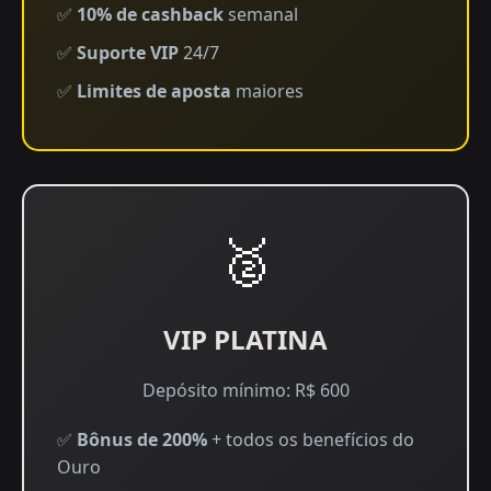
✅
10% de cashback
semanal
✅
Suporte VIP
24/7
✅
Limites de aposta
maiores
🥈
VIP PLATINA
Depósito mínimo: R$ 600
✅
Bônus de 200%
+ todos os benefícios do
Ouro