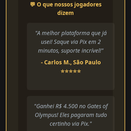
💬 O que nossos jogadores
dizem
"A melhor plataforma que já
usei! Saque via Pix em 2
minutos, suporte incrível!"
- Carlos M., São Paulo
⭐⭐⭐⭐⭐
"Ganhei R$ 4.500 no Gates of
Olympus! Eles pagaram tudo
certinho via Pix."