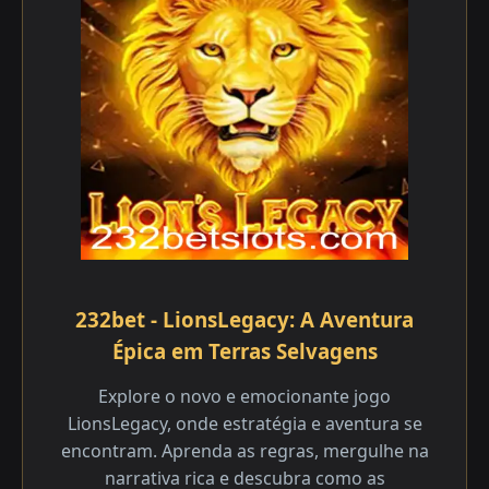
232bet - LionsLegacy: A Aventura
Épica em Terras Selvagens
Explore o novo e emocionante jogo
LionsLegacy, onde estratégia e aventura se
encontram. Aprenda as regras, mergulhe na
narrativa rica e descubra como as