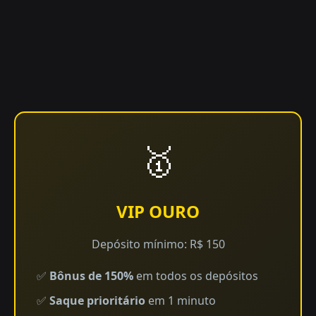
🥇
VIP OURO
Depósito mínimo: R$ 150
✅
Bônus de 150%
em todos os depósitos
✅
Saque prioritário
em 1 minuto