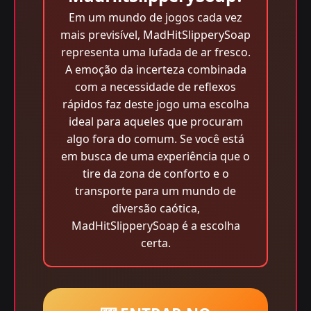
Em um mundo de jogos cada vez
mais previsível, MadHitSlipperySoap
representa uma lufada de ar fresco.
A emoção da incerteza combinada
com a necessidade de reflexos
rápidos faz deste jogo uma escolha
ideal para aqueles que procuram
algo fora do comum. Se você está
em busca de uma experiência que o
tire da zona de conforto e o
transporte para um mundo de
diversão caótica,
MadHitSlipperySoap é a escolha
certa.