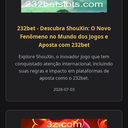
232bet - Descubra ShouXin: O Novo
Fenômeno no Mundo dos Jogos e
Aposta com 232bet
Explore ShouXin, o inovador jogo que tem
conquistado atenção internacional, incluindo
suas regras e impacto em plataformas de
aposta como o 232bet.
2026-07-03