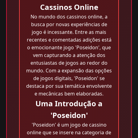
Cassinos Online
No mundo dos cassinos online, a
busca por novas experiências de
jogo é incessante. Entre as mais
recentes e comentadas adições está
o emocionante jogo 'Poseidon', que
vem capturando a atenção dos
entusiastas de jogos ao redor do
mundo. Com a expansão das opções
de jogos digitais, 'Poseidon' se
destaca por sua temática envolvente
e mecânicas bem elaboradas.
Uma Introdução a
'Poseidon'
'Poseidon' é um jogo de cassino
online que se insere na categoria de