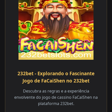
232bet - Explorando o Fascinante
Jogo de FaCaiShen no 232bet
Descubra as regras e a experiência
envolvente do jogo de cassino FaCaiShen na
plataforma 232bet.