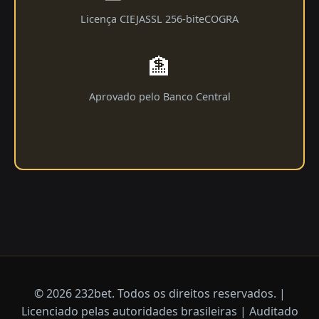
Licença CIEJA
SSL 256-bit
eCOGRA
🏦
Aprovado pelo Banco Central
© 2026 232bet. Todos os direitos reservados. |
Licenciado pelas autoridades brasileiras | Auditado