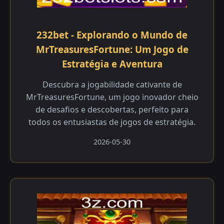
232bet - Explorando o Mundo de
MrTreasuresFortune: Um Jogo de
Estratégia e Aventura
Descubra a jogabilidade cativante de
MrTreasuresFortune, um jogo inovador cheio
de desafios e descobertas, perfeito para
todos os entusiastas de jogos de estratégia.
2026-05-30