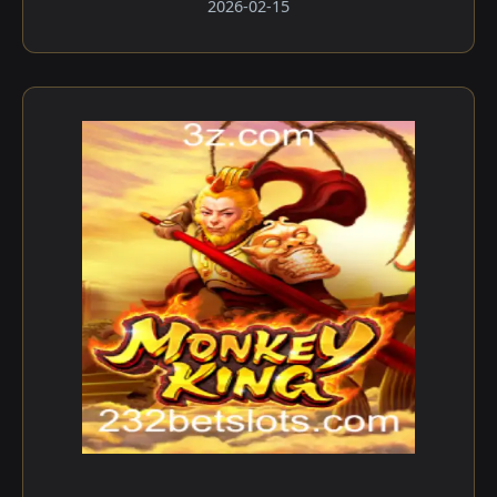
2026-02-15