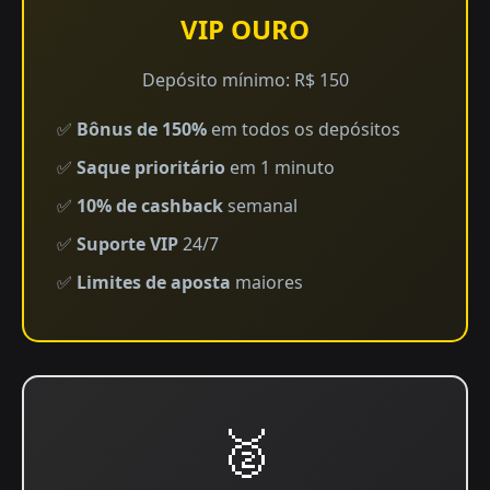
VIP OURO
Depósito mínimo: R$ 150
✅
Bônus de 150%
em todos os depósitos
✅
Saque prioritário
em 1 minuto
✅
10% de cashback
semanal
✅
Suporte VIP
24/7
✅
Limites de aposta
maiores
🥈