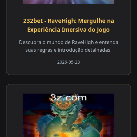
232bet - RaveHigh: Mergulhe na
Experiência Imersiva do Jogo
Descubra o mundo de RaveHigh e entenda
suas regras e introdução detalhadas.
2026-05-23