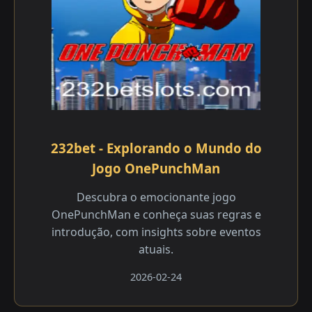
232bet - Explorando o Mundo do
Jogo OnePunchMan
Descubra o emocionante jogo
OnePunchMan e conheça suas regras e
introdução, com insights sobre eventos
atuais.
2026-02-24