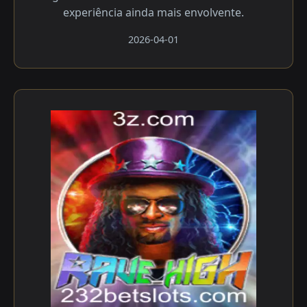
experiência ainda mais envolvente.
2026-04-01