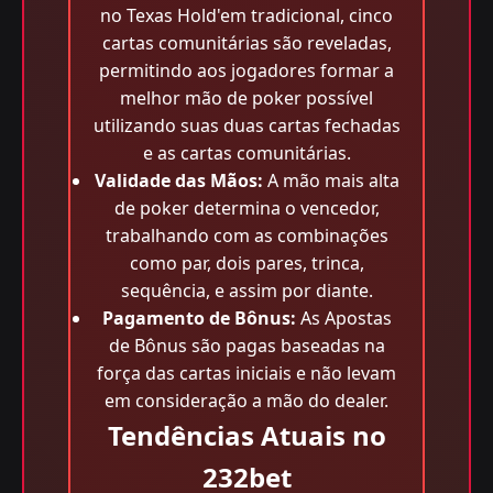
no Texas Hold'em tradicional, cinco
cartas comunitárias são reveladas,
permitindo aos jogadores formar a
melhor mão de poker possível
utilizando suas duas cartas fechadas
e as cartas comunitárias.
Validade das Mãos:
A mão mais alta
de poker determina o vencedor,
trabalhando com as combinações
como par, dois pares, trinca,
sequência, e assim por diante.
Pagamento de Bônus:
As Apostas
de Bônus são pagas baseadas na
força das cartas iniciais e não levam
em consideração a mão do dealer.
Tendências Atuais no
232bet