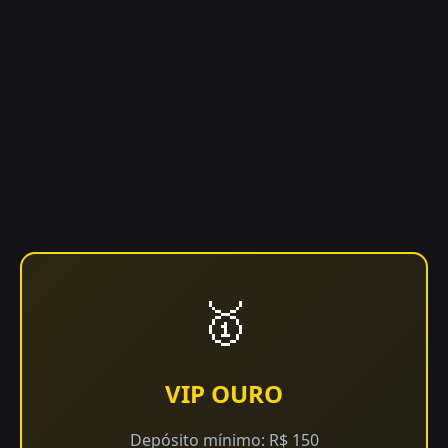
🥇
VIP OURO
Depósito mínimo: R$ 150