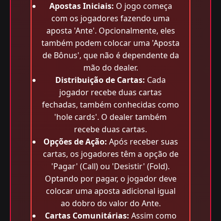
Apostas Iniciais:
O jogo começa
com os jogadores fazendo uma
aposta 'Ante'. Opcionalmente, eles
também podem colocar uma 'Aposta
de Bônus', que não é dependente da
mão do dealer.
Distribuição de Cartas:
Cada
jogador recebe duas cartas
fechadas, também conhecidas como
'hole cards'. O dealer também
recebe duas cartas.
Opções de Ação:
Após receber suas
cartas, os jogadores têm a opção de
'Pagar' (Call) ou 'Desistir' (Fold).
Optando por pagar, o jogador deve
colocar uma aposta adicional igual
ao dobro do valor do Ante.
Cartas Comunitárias:
Assim como