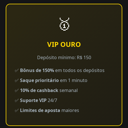
🥇
VIP OURO
Depósito mínimo: R$ 150
✅
Bônus de 150%
em todos os depósitos
✅
Saque prioritário
em 1 minuto
✅
10% de cashback
semanal
✅
Suporte VIP
24/7
✅
Limites de aposta
maiores