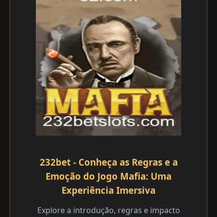
232bet - Conheça as Regras e a
Emoção do Jogo Mafia: Uma
Experiência Imersiva
Explore a introdução, regras e impacto