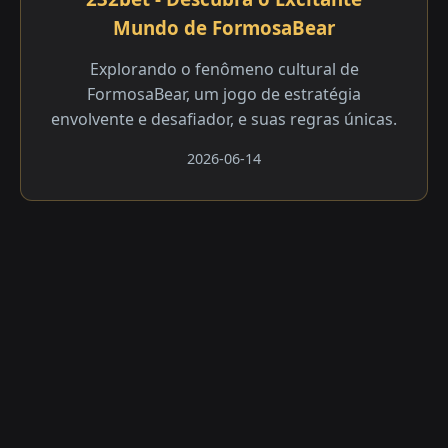
Mundo de FormosaBear
Explorando o fenômeno cultural de
FormosaBear, um jogo de estratégia
envolvente e desafiador, e suas regras únicas.
2026-06-14