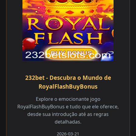
232bet - Descubra o Mundo de
RoyalFlashBuyBonus
Explore o emocionante jogo
RoyalFlashBuyBonus e tudo que ele oferece,
desde sua introdução até as regras
detalhadas.
2026-03-21