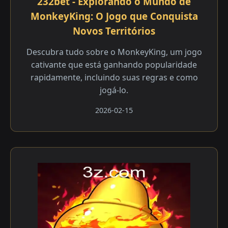
232bet - Explorando o Mundo de
MonkeyKing: O Jogo que Conquista
Novos Territórios
Descubra tudo sobre o MonkeyKing, um jogo
cativante que está ganhando popularidade
rapidamente, incluindo suas regras e como
jogá-lo.
2026-02-15