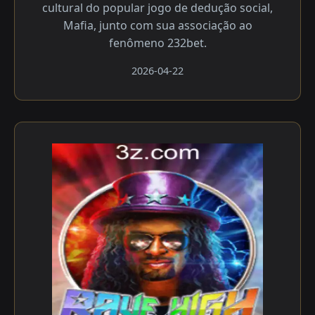
cultural do popular jogo de dedução social,
Mafia, junto com sua associação ao
fenômeno 232bet.
2026-04-22