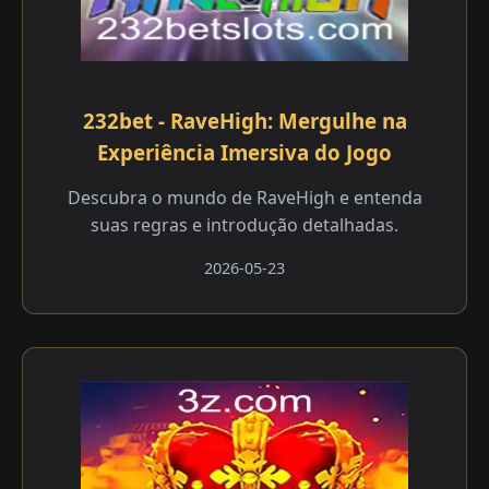
232bet - RaveHigh: Mergulhe na
Experiência Imersiva do Jogo
Descubra o mundo de RaveHigh e entenda
suas regras e introdução detalhadas.
2026-05-23