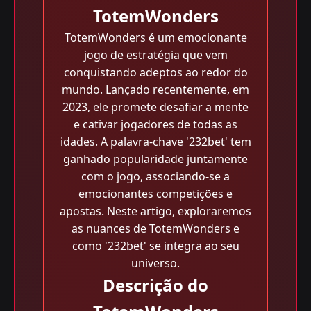
TotemWonders
TotemWonders é um emocionante
jogo de estratégia que vem
conquistando adeptos ao redor do
mundo. Lançado recentemente, em
2023, ele promete desafiar a mente
e cativar jogadores de todas as
idades. A palavra-chave '232bet' tem
ganhado popularidade juntamente
com o jogo, associando-se a
emocionantes competições e
apostas. Neste artigo, exploraremos
as nuances de TotemWonders e
como '232bet' se integra ao seu
universo.
Descrição do