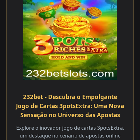
232bet - Descubra o Empolgante
Jogo de Cartas 3potsExtra: Uma Nova
Sensação no Universo das Apostas
Explore o inovador jogo de cartas 3potsExtra,
um destaque no cenário de apostas online