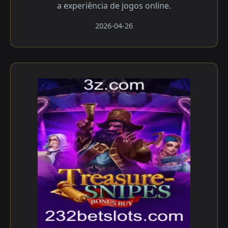
a experiência de jogos online.
2026-04-26