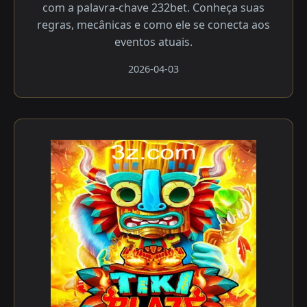
com a palavra-chave 232bet. Conheça suas
regras, mecânicas e como ele se conecta aos
eventos atuais.
2026-04-03