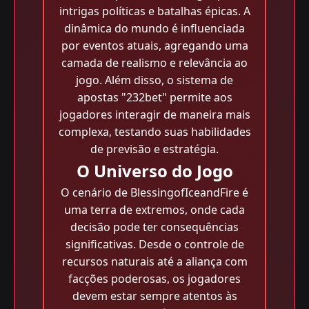
intrigas políticas e batalhas épicas. A
dinâmica do mundo é influenciada
por eventos atuais, agregando uma
camada de realismo e relevância ao
jogo. Além disso, o sistema de
apostas "232bet" permite aos
jogadores interagir de maneira mais
complexa, testando suas habilidades
de previsão e estratégia.
O Universo do Jogo
O cenário de BlessingofIceandFire é
uma terra de extremos, onde cada
decisão pode ter consequências
significativas. Desde o controle de
recursos naturais até a aliança com
facções poderosas, os jogadores
devem estar sempre atentos às