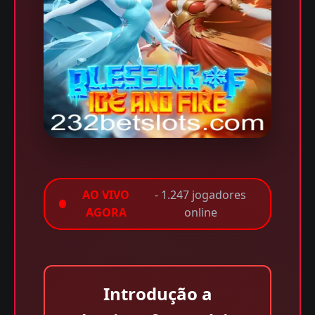
AO VIVO
- 1.247 jogadores
AGORA
online
Introdução a