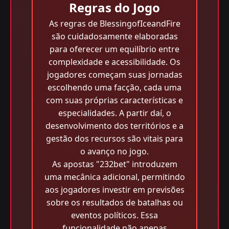
Regras do Jogo
As regras de BlessingofIceandFire
são cuidadosamente elaboradas
para oferecer um equilíbrio entre
complexidade e acessibilidade. Os
jogadores começam suas jornadas
escolhendo uma facção, cada uma
com suas próprias características e
especialidades. A partir daí, o
desenvolvimento dos territórios e a
gestão dos recursos são vitais para
o avanço no jogo.
As apostas "232bet" introduzem
uma mecânica adicional, permitindo
aos jogadores investir em previsões
sobre os resultados de batalhas ou
eventos políticos. Essa
funcionalidade não apenas