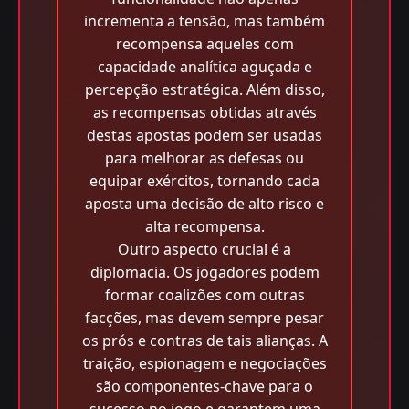
incrementa a tensão, mas também
recompensa aqueles com
capacidade analítica aguçada e
percepção estratégica. Além disso,
as recompensas obtidas através
destas apostas podem ser usadas
para melhorar as defesas ou
equipar exércitos, tornando cada
aposta uma decisão de alto risco e
alta recompensa.
Outro aspecto crucial é a
diplomacia. Os jogadores podem
formar coalizões com outras
facções, mas devem sempre pesar
os prós e contras de tais alianças. A
traição, espionagem e negociações
são componentes-chave para o