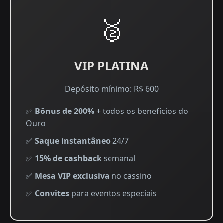
🥈
VIP PLATINA
Depósito mínimo: R$ 600
✅
Bônus de 200%
+ todos os benefícios do
Ouro
✅
Saque instantâneo
24/7
✅
15% de cashback
semanal
✅
Mesa VIP exclusiva
no cassino
✅
Convites
para eventos especiais