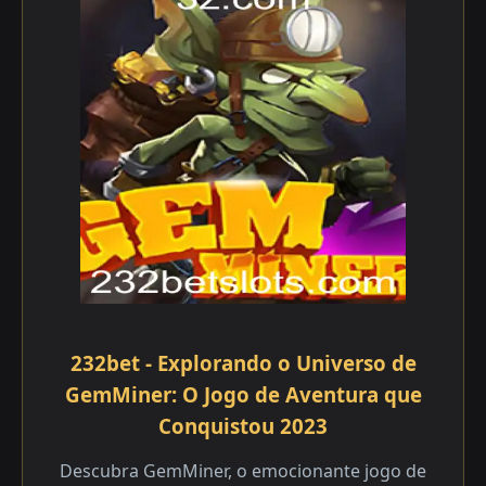
232bet - Explorando o Universo de
GemMiner: O Jogo de Aventura que
Conquistou 2023
Descubra GemMiner, o emocionante jogo de