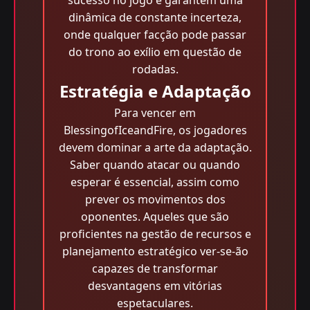
sucesso no jogo e garantem uma
dinâmica de constante incerteza,
onde qualquer facção pode passar
do trono ao exílio em questão de
rodadas.
Estratégia e Adaptação
Para vencer em
BlessingofIceandFire, os jogadores
devem dominar a arte da adaptação.
Saber quando atacar ou quando
esperar é essencial, assim como
prever os movimentos dos
oponentes. Aqueles que são
proficientes na gestão de recursos e
planejamento estratégico ver-se-ão
capazes de transformar
desvantagens em vitórias
espetaculares.