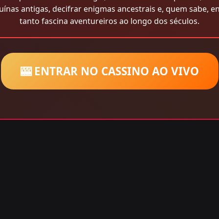
ruínas antigas, decifrar enigmas ancestrais e, quem sabe, e
tanto fascina aventureiros ao longo dos séculos.
🎰 ENTRAR NO CASSINO AO VIVO