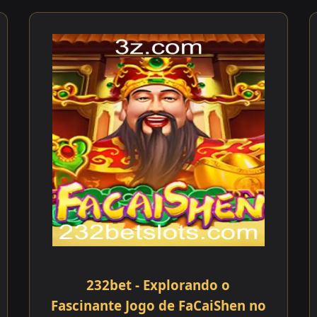
232bet - Explorando o
Fascinante Jogo de FaCaiShen no