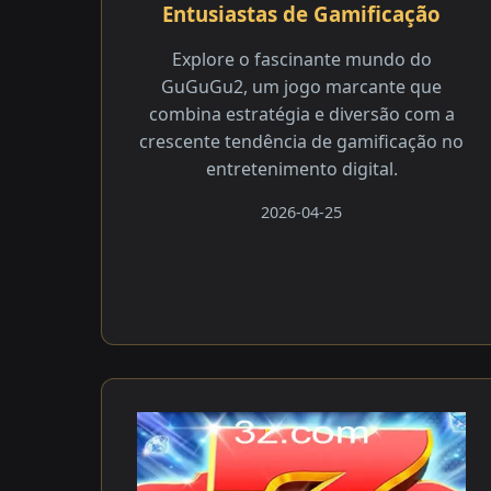
Entusiastas de Gamificação
Explore o fascinante mundo do
GuGuGu2, um jogo marcante que
combina estratégia e diversão com a
crescente tendência de gamificação no
entretenimento digital.
2026-04-25