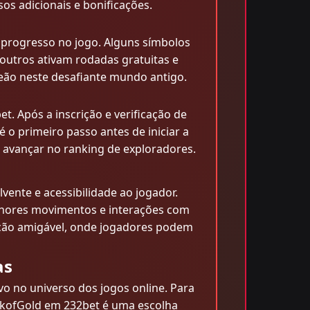
s adicionais e bonificações.
progresso no jogo. Alguns símbolos
utros ativam rodadas gratuitas e
peão neste desafiante mundo antigo.
. Após a inscrição e verificação de
é o primeiro passo antes de iniciar a
avançar no ranking de exploradores.
vente e acessibilidade ao jogador.
elhores movimentos e interações com
ção amigável, onde jogadores podem
as
o no universo dos jogos online. Para
okofGold em 232bet é uma escolha