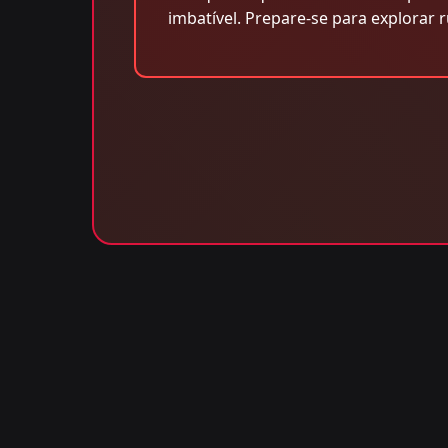
imbatível. Prepare-se para explorar 