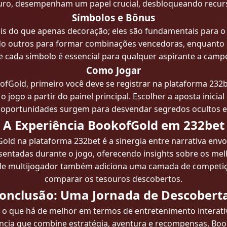
Ouro, desempenham um papel crucial, desbloqueando recurso
Símbolos e Bônus
s do que apenas decoração; eles são fundamentais para o 
do outros para formar combinações vencedoras, enquanto o
de cada símbolo é essencial para qualquer aspirante a cam
Como Jogar
Gold, primeiro você deve se registrar na plataforma 232bet
jogo a partir do painel principal. Escolher a aposta inicial 
 oportunidades surgem para desvendar segredos ocultos e 
A Experiência BookofGold em 232bet
d na plataforma 232bet é a sinergia entre narrativa envol
esentadas durante o jogo, oferecendo insights sobre os m
dade multijogador também adiciona uma camada de competi
comparar os tesouros descobertos.
onclusão: Uma Jornada de Descobert
o que há de melhor em termos de entretenimento interativ
cia que combine estratégia, aventura e recompensas, Bo