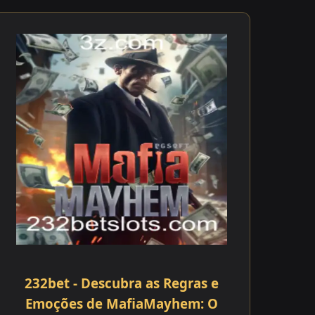
232bet - Descubra as Regras e
Emoções de MafiaMayhem: O