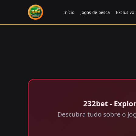
Início
Jogos de pesca
Exclusivo
232bet - Expl
Descubra tudo sobre o jog