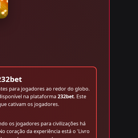
232bet
tes para jogadores ao redor do globo.
 disponível na plataforma
232bet
. Este
que cativam os jogadores.
do os jogadores para civilizações há
No coração da experiência está o 'Livro