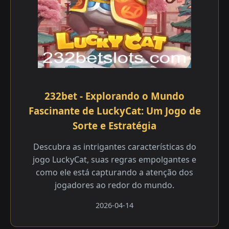
232bet - Explorando o Mundo
Fascinante de LuckyCat: Um Jogo de
Sorte e Estratégia
Descubra as intrigantes características do
jogo LuckyCat, suas regras empolgantes e
como ele está capturando a atenção dos
jogadores ao redor do mundo.
2026-04-14