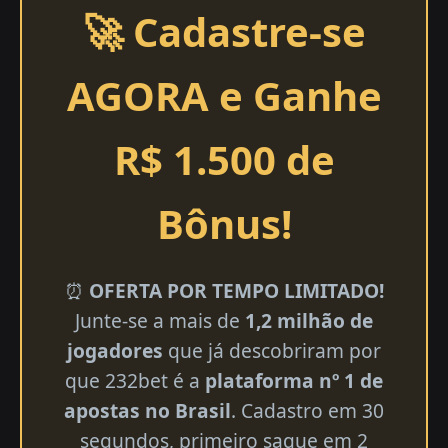
🚀 Cadastre-se
AGORA e Ganhe
R$ 1.500 de
Bônus!
⏰
OFERTA POR TEMPO LIMITADO!
Junte-se a mais de
1,2 milhão de
jogadores
que já descobriram por
que 232bet é a
plataforma nº 1 de
apostas no Brasil
. Cadastro em 30
segundos, primeiro saque em 2