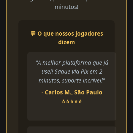
minutos!
💬 O que nossos jogadores
dizem
"A melhor plataforma que já
usei! Saque via Pix em 2
minutos, suporte incrível!"
- Carlos M., São Paulo
⭐⭐⭐⭐⭐