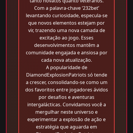
tanto novatos quanto veteranos.
Com a palavra-chave ‘232bet’
levantando curiosidade, especula-se
que novos elementos estejam por
vir, trazendo uma nova camada de
excitação ao jogo. Esses
desenvolvimentos mantêm a
comunidade engajada e ansiosa por
cada nova atualização.
A popularidade de
DiamondExplosionPatriots só tende
a crescer, consolidando-se como um
dos favoritos entre jogadores ávidos
por desafios e aventuras
intergalácticas. Convidamos você a
mergulhar neste universo e
experimentar a explosão de ação e
estratégia que aguarda em