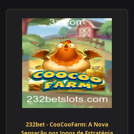
232bet - CooCooFarm: A Nova
Sensação nos Jogos de Estratégia