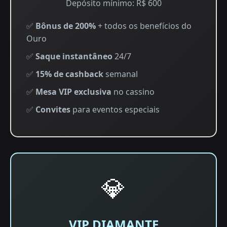
Depósito mínimo: R$ 600
✅
Bônus de 200%
+ todos os benefícios do
Ouro
✅
Saque instantâneo
24/7
✅
15% de cashback
semanal
✅
Mesa VIP exclusiva
no cassino
✅
Convites
para eventos especiais
💎
VIP DIAMANTE