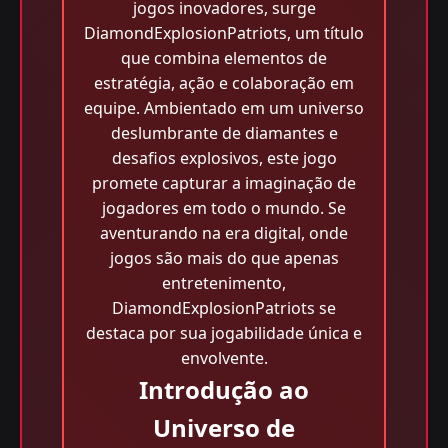
jogos inovadores, surge
DiamondExplosionPatriots, um título
que combina elementos de
estratégia, ação e colaboração em
equipe. Ambientado em um universo
deslumbrante de diamantes e
desafios explosivos, este jogo
promete capturar a imaginação de
jogadores em todo o mundo. Se
aventurando na era digital, onde
jogos são mais do que apenas
entretenimento,
DiamondExplosionPatriots se
destaca por sua jogabilidade única e
envolvente.
Introdução ao
Universo de