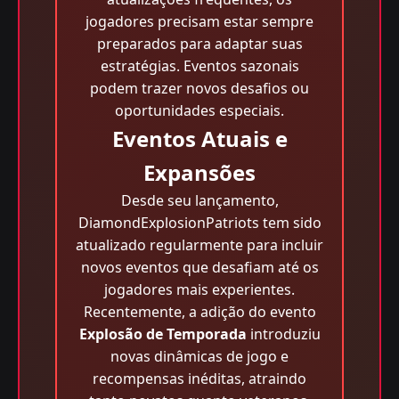
jogadores precisam estar sempre
preparados para adaptar suas
estratégias. Eventos sazonais
podem trazer novos desafios ou
oportunidades especiais.
Eventos Atuais e
Expansões
Desde seu lançamento,
DiamondExplosionPatriots tem sido
atualizado regularmente para incluir
novos eventos que desafiam até os
jogadores mais experientes.
Recentemente, a adição do evento
Explosão de Temporada
introduziu
novas dinâmicas de jogo e
recompensas inéditas, atraindo