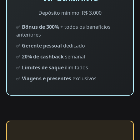
Depósito mínimo: R$ 3.000
✅
Bônus de 300%
+ todos os benefícios
anteriores
✅
Gerente pessoal
dedicado
✅
20% de cashback
semanal
✅
Limites de saque
ilimitados
✅
Viagens e presentes
exclusivos