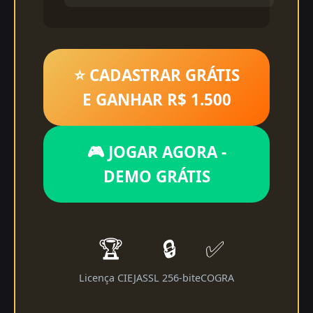
⭐ CADASTRAR GRÁTIS
E GANHAR R$ 1.500
🎮 JOGAR AGORA -
DEMO GRÁTIS
🏆
🔒
✅
Licença CIEJA
SSL 256-bit
eCOGRA