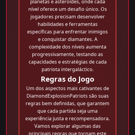
planetas e asteroides, onde cada
nível oferece um desafio único. Os
jogadores precisam desenvolver
habilidades e ferramentas
específicas para enfrentar inimigos
e conquistar diamantes. A
complexidade dos níveis aumenta
progressivamente, testando as
capacidades e estratégias de cada
patriota intergaláctico.
Regras do Jogo
Um dos aspectos mais cativantes de
DiamondExplosionPatriots são suas
regras bem definidas, que garantem
que cada partida seja uma
experiência justa e recompensadora.
Vamos explorar algumas das
principais regras que tornam este