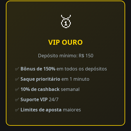
🥇
VIP OURO
Depósito mínimo: R$ 150
✅
Bônus de 150%
em todos os depósitos
✅
Saque prioritário
em 1 minuto
✅
10% de cashback
semanal
✅
Suporte VIP
24/7
✅
Limites de aposta
maiores