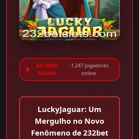
AO VIVO
- 1.247 jogadores
AGORA
online
LuckyJaguar: Um
Mergulho no Novo
Fenômeno de 232bet