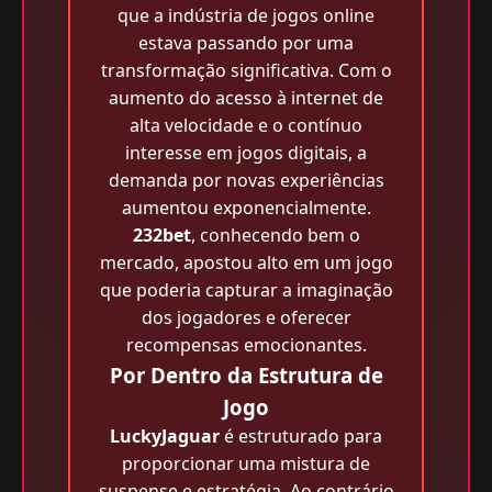
que a indústria de jogos online
estava passando por uma
transformação significativa. Com o
aumento do acesso à internet de
alta velocidade e o contínuo
interesse em jogos digitais, a
demanda por novas experiências
aumentou exponencialmente.
232bet
, conhecendo bem o
mercado, apostou alto em um jogo
que poderia capturar a imaginação
dos jogadores e oferecer
recompensas emocionantes.
Por Dentro da Estrutura de
Jogo
LuckyJaguar
é estruturado para
proporcionar uma mistura de
suspense e estratégia. Ao contrário