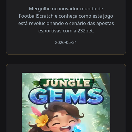
Mergulhe no inovador mundo de
FootballScratch e conheça como este jogo
está revolucionando o cenário das apostas
esportivas com a 232bet.
2026-05-31