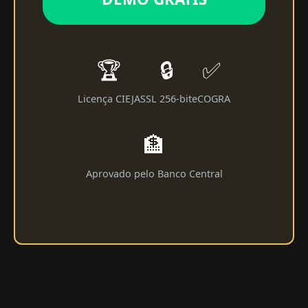
🏆
🔒
✅
Licença CIEJA
SSL 256-bit
eCOGRA
🏦
Aprovado pelo Banco Central