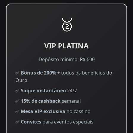
🥈
VIP PLATINA
Depósito mínimo: R$ 600
✅
Bônus de 200%
+ todos os benefícios do
Ouro
✅
Saque instantâneo
24/7
✅
15% de cashback
semanal
✅
Mesa VIP exclusiva
no cassino
✅
Convites
para eventos especiais