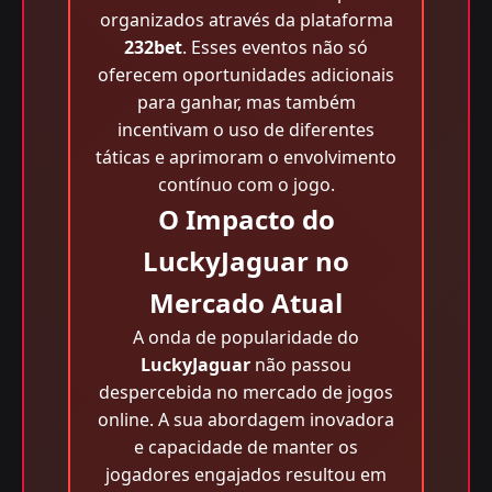
organizados através da plataforma
232bet
. Esses eventos não só
oferecem oportunidades adicionais
para ganhar, mas também
incentivam o uso de diferentes
táticas e aprimoram o envolvimento
contínuo com o jogo.
O Impacto do
LuckyJaguar no
Mercado Atual
A onda de popularidade do
LuckyJaguar
não passou
despercebida no mercado de jogos
online. A sua abordagem inovadora
e capacidade de manter os
jogadores engajados resultou em