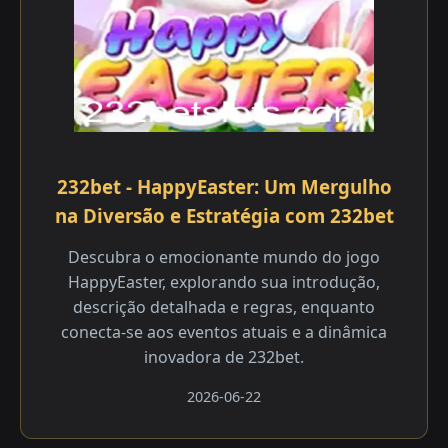
232bet - HappyEaster: Um Mergulho
na Diversão e Estratégia com 232bet
Descubra o emocionante mundo do jogo
HappyEaster, explorando sua introdução,
descrição detalhada e regras, enquanto
conecta-se aos eventos atuais e a dinâmica
inovadora de 232bet.
2026-06-22