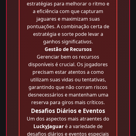
estratégias para melhorar o ritmo e
a eficiência com que capturam
jaguares e maximizam suas
pontuações. A combinação certa de
estratégia e sorte pode levar a
ganhos significativos.
Gestão de Recursos
Gerenciar bem os recursos
disponíveis é crucial. Os jogadores
precisam estar atentos a como
utilizam suas vidas ou tentativas,
garantindo que não corram riscos
desnecessários e mantenham uma
reserva para giros mais críticos.
Desafios Diários e Eventos
Um dos aspectos mais atraentes do
LuckyJaguar
é a variedade de
desafios diários e eventos especiais