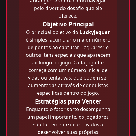
abrangente sobre como navegar
pelo divertido desafio que ele
oferece.
Objetivo Principal
O principal objetivo do
LuckyJaguar
é simples: acumular o maior número
de pontos ao capturar "jaguares" e
outros itens especiais que aparecem
ao longo do jogo. Cada jogador
começa com um número inicial de
vidas ou tentativas, que podem ser
aumentadas através de conquistas
específicas dentro do jogo.
Estratégias para Vencer
Enquanto o fator sorte desempenha
um papel importante, os jogadores
são fortemente incentivados a
desenvolver suas próprias