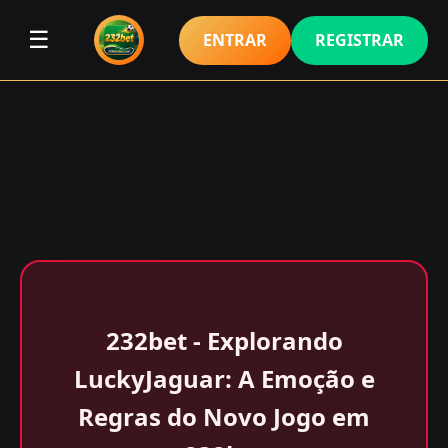
☰
ENTRAR
REGISTRAR
232bet - Explorando
LuckyJaguar: A Emoção e
Regras do Novo Jogo em