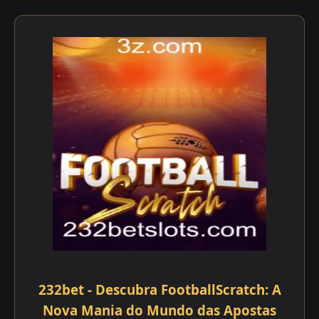
232bet - Descubra FootballScratch: A
Nova Mania do Mundo das Apostas