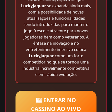
LuckyJaguar
se expanda ainda mais,
com a possibilidade de novas
atualizações e funcionalidades
sendo introduzidas para manter o
jogo fresco e atraente para novos
jogadores bem como veteranos. A
ênfase na inovação e no
entretenimento imersivo coloca
LuckyJaguar
como um forte
competidor no que se tornou uma
indústria incrivelmente competitiva
e em rápida evolução.
🎰 ENTRAR NO
CASSINO AO VIVO