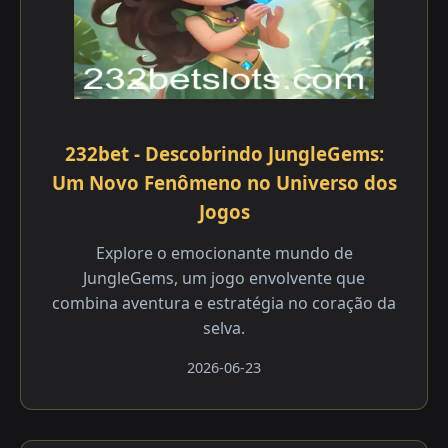
232bet - Descobrindo JungleGems:
Um Novo Fenômeno no Universo dos
Jogos
Explore o emocionante mundo de
JungleGems, um jogo envolvente que
combina aventura e estratégia no coração da
selva.
2026-06-23