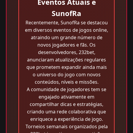
Eventos Atuais e
SunofRa
Recentemente, SunofRa se destacou
em diversos eventos de jogos online,
atraindo um grande número de
novos jogadores e fãs. Os
desenvolvedores, 232bet,
anunciaram atualizações regulares
que prometem expandir ainda mais
o universo do jogo com novos
conteúdos, níveis e missões.
A comunidade de jogadores tem se
engajado ativamente em
compartilhar dicas e estratégias,
criando uma rede colaborativa que
enriquece a experiência de jogo.
Torneios semanais organizados pela