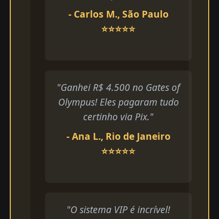
- Carlos M., São Paulo
⭐⭐⭐⭐⭐
"Ganhei R$ 4.500 no Gates of
Olympus! Eles pagaram tudo
certinho via Pix."
- Ana L., Rio de Janeiro
⭐⭐⭐⭐⭐
"O sistema VIP é incrível!