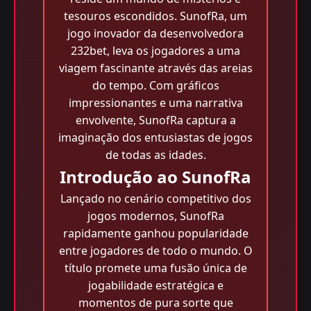
tesouros escondidos. SunofRa, um
jogo inovador da desenvolvedora
232bet, leva os jogadores a uma
viagem fascinante através das areias
do tempo. Com gráficos
impressionantes e uma narrativa
envolvente, SunofRa captura a
imaginação dos entusiastas de jogos
de todas as idades.
Introdução ao SunofRa
Lançado no cenário competitivo dos
jogos modernos, SunofRa
rapidamente ganhou popularidade
entre jogadores de todo o mundo. O
título promete uma fusão única de
jogabilidade estratégica e
momentos de pura sorte que