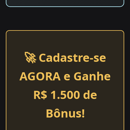
🚀 Cadastre-se
AGORA e Ganhe
R$ 1.500 de
Bônus!