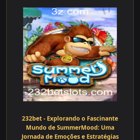
232bet - Explorando o Fascinante
Mundo de SummerMood: Uma
Jornada de Emoções e Estratégias