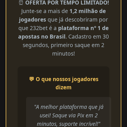
⏰
OFERTA POR TEMPO LIMITADO!
Junte-se a mais de
1,2 milhão de
jogadores
que já descobriram por
que 232bet é a
plataforma nº 1 de
apostas no Brasil
. Cadastro em 30
segundos, primeiro saque em 2
minutos!
💬 O que nossos jogadores
dizem
"A melhor plataforma que já
usei! Saque via Pix em 2
minutos, suporte incrível!"