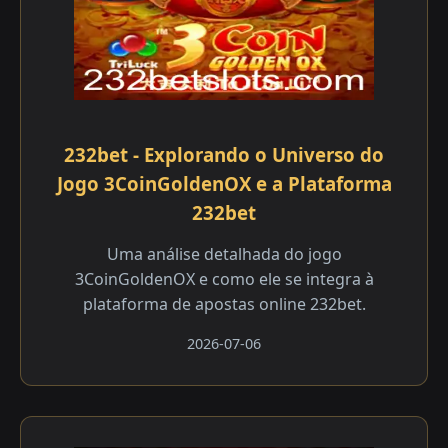
232bet - Explorando o Universo do
Jogo 3CoinGoldenOX e a Plataforma
232bet
Uma análise detalhada do jogo
3CoinGoldenOX e como ele se integra à
plataforma de apostas online 232bet.
2026-07-06