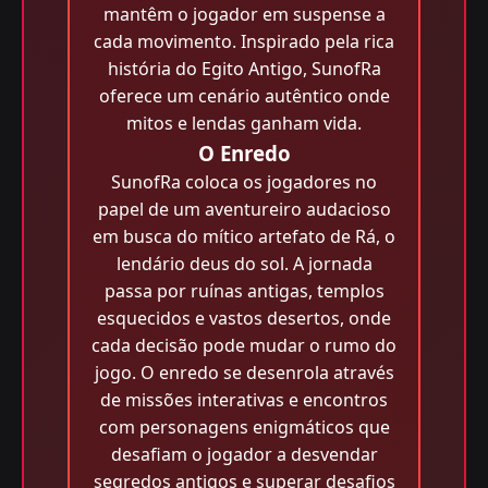
mantêm o jogador em suspense a
cada movimento. Inspirado pela rica
história do Egito Antigo, SunofRa
oferece um cenário autêntico onde
mitos e lendas ganham vida.
O Enredo
SunofRa coloca os jogadores no
papel de um aventureiro audacioso
em busca do mítico artefato de Rá, o
lendário deus do sol. A jornada
passa por ruínas antigas, templos
esquecidos e vastos desertos, onde
cada decisão pode mudar o rumo do
jogo. O enredo se desenrola através
de missões interativas e encontros
com personagens enigmáticos que
desafiam o jogador a desvendar
segredos antigos e superar desafios