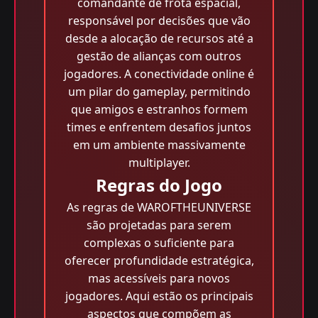
comandante de frota espacial,
responsável por decisões que vão
desde a alocação de recursos até a
gestão de alianças com outros
jogadores. A conectividade online é
um pilar do gameplay, permitindo
que amigos e estranhos formem
times e enfrentem desafios juntos
em um ambiente massivamente
multiplayer.
Regras do Jogo
As regras de WAROFTHEUNIVERSE
são projetadas para serem
complexas o suficiente para
oferecer profundidade estratégica,
mas acessíveis para novos
jogadores. Aqui estão os principais
aspectos que compõem as