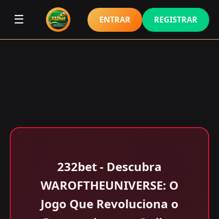
☰
ENTRAR
REGISTRAR
232bet - Descubra
WAROFTHEUNIVERSE: O
Jogo Que Revoluciona o