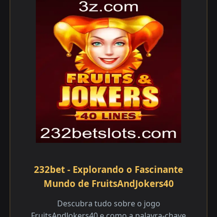
232bet - Explorando o Fascinante
Mundo de FruitsAndJokers40
Descubra tudo sobre o jogo
FruitsAndJokers40 e como a palavra-chave