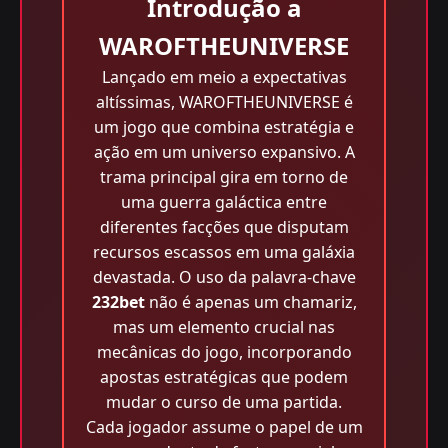
Introdução a
WAROFTHEUNIVERSE
Lançado em meio a expectativas
altíssimas, WAROFTHEUNIVERSE é
um jogo que combina estratégia e
ação em um universo expansivo. A
trama principal gira em torno de
uma guerra galáctica entre
diferentes facções que disputam
recursos escassos em uma galáxia
devastada. O uso da palavra-chave
232bet
não é apenas um chamariz,
mas um elemento crucial nas
mecânicas do jogo, incorporando
apostas estratégicas que podem
mudar o curso de uma partida.
Cada jogador assume o papel de um