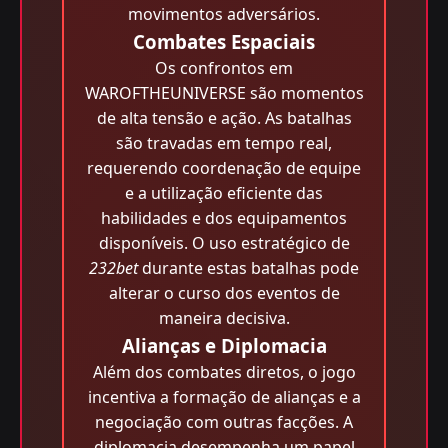
movimentos adversários.
Combates Espaciais
Os confrontos em
WAROFTHEUNIVERSE são momentos
de alta tensão e ação. As batalhas
são travadas em tempo real,
requerendo coordenação de equipe
e a utilização eficiente das
habilidades e dos equipamentos
disponíveis. O uso estratégico de
232bet
durante estas batalhas pode
alterar o curso dos eventos de
maneira decisiva.
Alianças e Diplomacia
Além dos combates diretos, o jogo
incentiva a formação de alianças e a
negociação com outras facções. A
diplomacia desempenha um papel