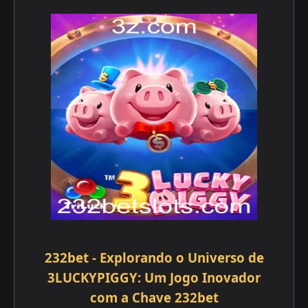
232bet - Explorando o Universo de
3LUCKYPIGGY: Um Jogo Inovador
com a Chave 232bet