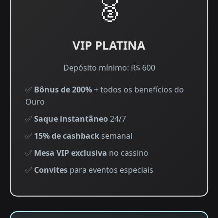
🥈
VIP PLATINA
Depósito mínimo: R$ 600
✅
Bônus de 200%
+ todos os benefícios do
Ouro
✅
Saque instantâneo
24/7
✅
15% de cashback
semanal
✅
Mesa VIP exclusiva
no cassino
✅
Convites
para eventos especiais