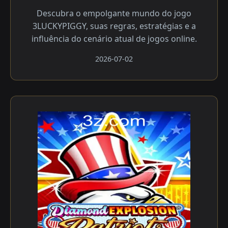
Descubra o empolgante mundo do jogo
3LUCKYPIGGY, suas regras, estratégias e a
influência do cenário atual de jogos online.
2026-07-02