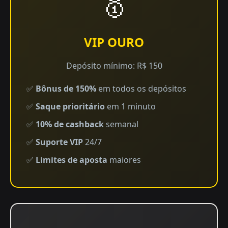
🥇
VIP OURO
Depósito mínimo: R$ 150
✅
Bônus de 150%
em todos os depósitos
✅
Saque prioritário
em 1 minuto
✅
10% de cashback
semanal
✅
Suporte VIP
24/7
✅
Limites de aposta
maiores